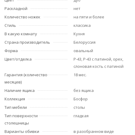
Цвет
дуб
Раскладной
нет
Количество ножек
на пяти и более
Стиль
классика
В какую комнату
Кухня
Страна производитель
Белоруссия
Форма
овальный
Цвет/отделка
Р-43, Р-43 с патиной, орех,
слоновая кость с патиной
Гарантия (количество
18 мес.
месяцев)
Наличие ящика
без ящика
Коллекция
Босфор
Тип мебели
столы
Тип поверхности
гладкая
столешницы
Варианты обивки
в разобранном виде