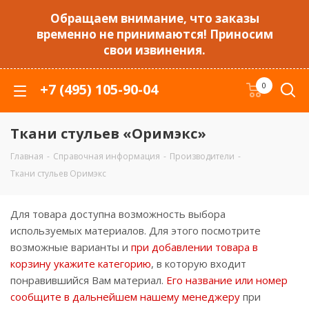
Обращаем внимание, что заказы
временно не принимаются! Приносим
свои извинения.
+7 (495) 105-90-04
0
Ткани стульев «Оримэкс»
Главная
-
Справочная информация
-
Производители
-
Ткани стульев Оримэкс
Для товара доступна возможность выбора
используемых материалов. Для этого посмотрите
возможные варианты и
при добавлении товара в
корзину укажите категорию
, в которую входит
понравившийся Вам материал.
Его название или номер
сообщите в дальнейшем нашему менеджеру
при