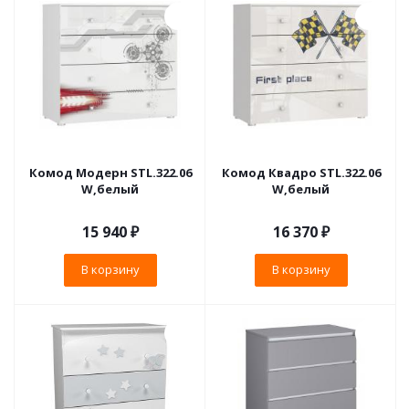
Комод Модерн STL.322.06
Комод Квадро STL.322.06
W,белый
W,белый
15 940
₽
16 370
₽
В корзину
В корзину