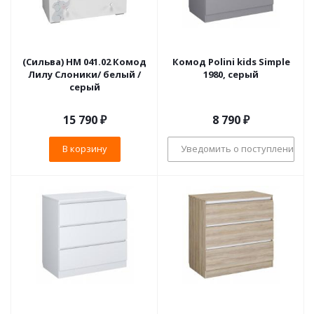
(Сильва) НМ 041.02 Комод
Комод Polini kids Simple
Лилу Слоники/ белый /
1980, серый
серый
15 790
₽
8 790
₽
В корзину
Уведомить о поступлении