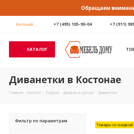
Обращаем внимание
+7 (495) 105-90-04
+7 (911) 98
Костонай
КАТАЛОГ
ТО
Диванетки в Костонае
Главная
-
Каталог
-
Товары
-
Диваны и кресла
-
Диванетки
Фильтр по параметрам
Товары со скидкой