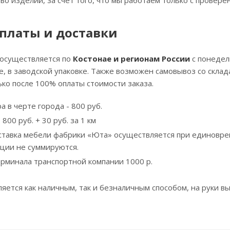
тво изделий, за счет того, что мы работаем только с прове
платы и доставки
 осуществляется по
Костонае и регионам России
с понедел
, в заводской упаковке. Также возможен самовывоз со скла
ко после 100% оплаты стоимости заказа.
а в черте города - 800 руб.
800 руб. + 30 руб. за 1 км
ставка мебели фабрики «Юта» осуществляется при единовре
кции не суммируются.
ерминала транспортной компании 1000 р.
яется как наличным, так и безналичным способом, на руки вы