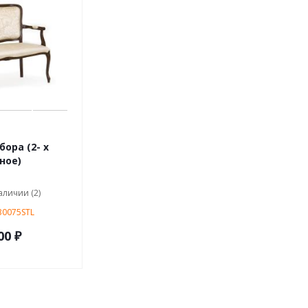
ора (2- х
ное)
аличии (2)
30075STL
00 ₽