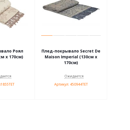
вало Роял
Плед-покрывало Secret De
см х 170см)
Maison Imperial (130см х
170см)
дается
Ожидается
81855TET
Артикул: 450944TET