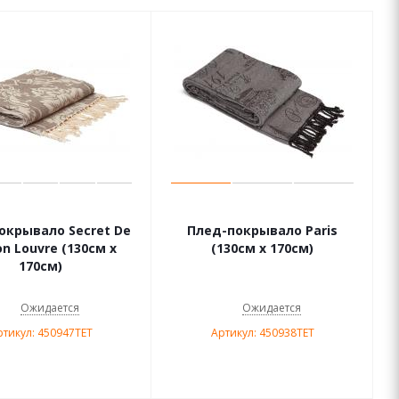
окрывало Secret De
Плед-покрывало Paris
n Louvre (130см х
(130см х 170см)
170см)
Ожидается
Ожидается
ртикул: 450947TET
Артикул: 450938TET