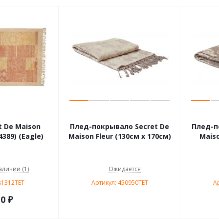
t De Maison
Плед-покрывало Secret De
Плед-п
389) (Eagle)
Maison Fleur (130см х 170см)
Maiso
аличии (1)
Ожидается
81312TET
Артикул: 450950TET
А
10
₽