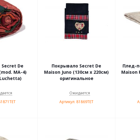
Secret De
Покрывало Secret De
Плед-п
(mod. MA-4)
Maison Juno (130см х 220см)
Maison 
Luchetta)
оригинальное
дается
Ожидается
81871TET
Артикул: 81869TET
А