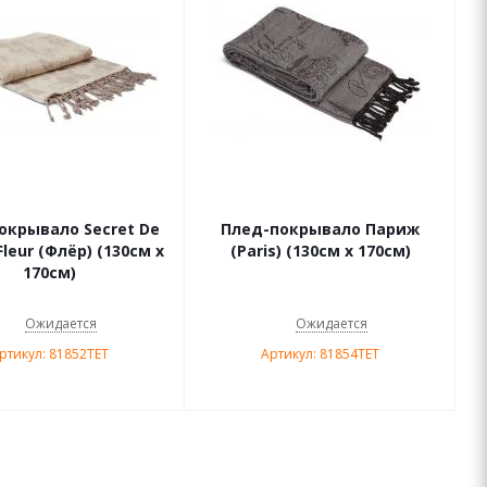
окрывало Secret De
Плед-покрывало Париж
Fleur (Флёр) (130см х
(Paris) (130см х 170см)
170см)
Ожидается
Ожидается
ртикул: 81852TET
Артикул: 81854TET