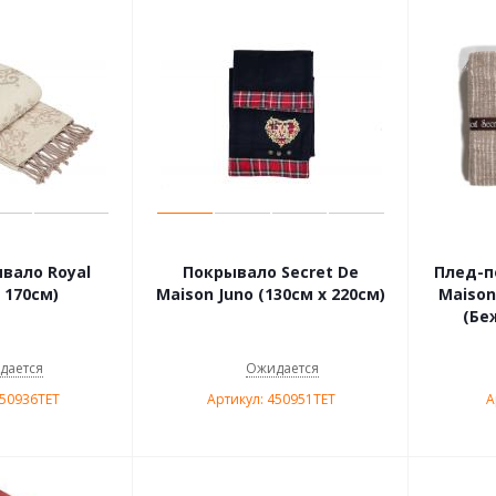
вало Royal
Покрывало Secret De
Плед-п
 170см)
Maison Juno (130см х 220см)
Maison
(Бе
дается
Ожидается
450936TET
Артикул: 450951TET
А