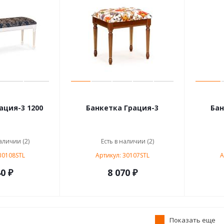
ация-3 1200
Банкетка Грация-3
Бан
аличии (2)
Есть в наличии (2)
30108STL
Артикул: 30107STL
А
0 ₽
8 070 ₽
Показать еще