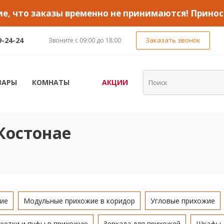
, что заказы временно не принимаются! Принос
9-24-24
Заказать звонок
Звоните с 09:00 до 18:00
ВАРЫ
КОМНАТЫ
АКЦИИ
Костонае
ие
Модульные прихожие в коридор
Угловые прихожие
кетки и пуфы в прихожую
Зеркала для прихожей
Шкафы 