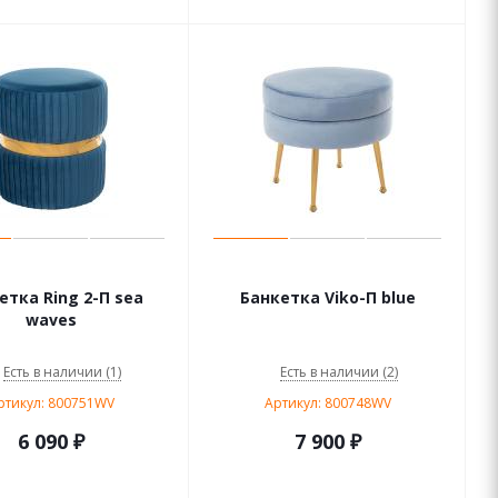
етка Ring 2-П sea
Банкетка Viko-П blue
waves
Есть в наличии (1)
Есть в наличии (2)
ртикул: 800751WV
Артикул: 800748WV
6 090
₽
7 900
₽