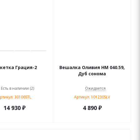
кетка Грация-2
Вешалка Оливия НМ 040.59,
Дуб сонома
Есть в наличии (2)
Ожидается
ртикул: 30106STL
Артикул: 101230SLV
14 930 ₽
4 890
₽