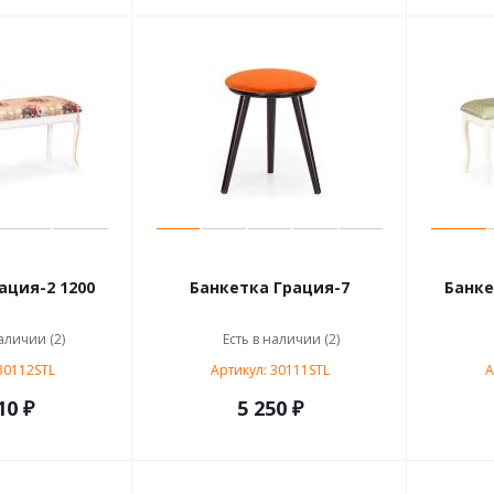
ация-2 1200
Банкетка Грация-7
Банке
аличии (2)
Есть в наличии (2)
30112STL
Артикул: 30111STL
А
10 ₽
5 250 ₽