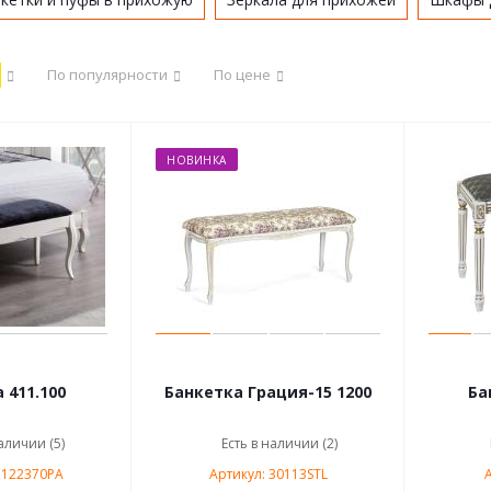
По популярности
По цене
НОВИНКА
 411.100
Банкетка Грация-15 1200
аличии (5)
Есть в наличии (2)
1122370PA
Артикул: 30113STL
А