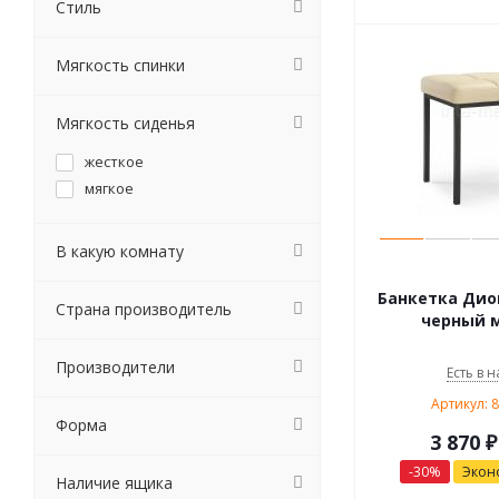
Стиль
Мягкость спинки
Мягкость сиденья
жесткое
мягкое
В какую комнату
Банкетка Дион
Страна производитель
черный 
Производители
Есть в н
Артикул: 
Форма
3 870
₽
-
30
%
Экон
Наличие ящика