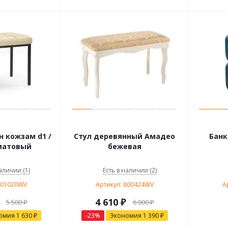
 кожзам d1 /
Стул деревянный Амадео
Банк
матовый
бежевая
аличии (1)
Есть в наличии (2)
801020WV
Артикул: 800424WV
А
4 610
₽
5 500
₽
6 000
₽
омия
1 630
₽
-
23
%
Экономия
1 390
₽