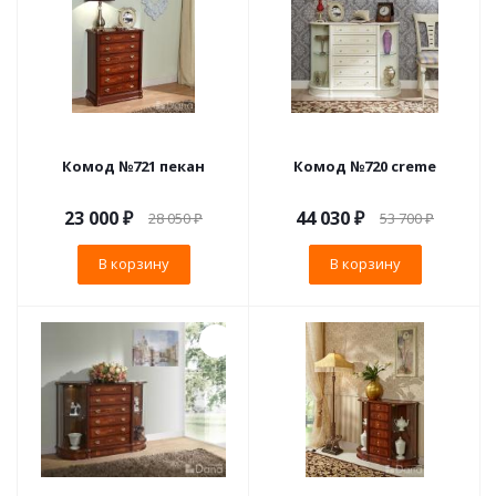
Комод №721 пекан
Комод №720 creme
23 000
₽
44 030
₽
28 050
₽
53 700
₽
В корзину
В корзину