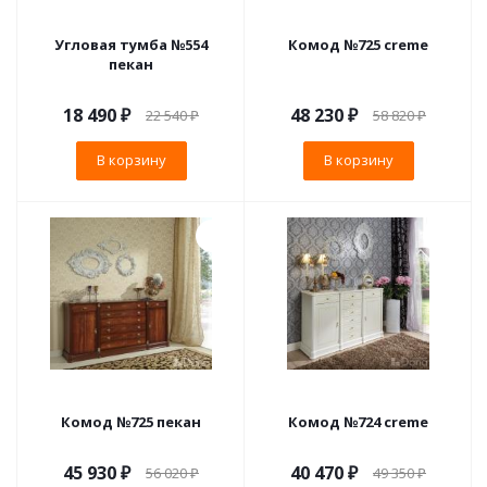
Угловая тумба №554
Комод №725 creme
пекан
18 490
₽
48 230
₽
22 540
₽
58 820
₽
В корзину
В корзину
Комод №725 пекан
Комод №724 creme
45 930
₽
40 470
₽
56 020
₽
49 350
₽