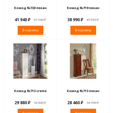
Комод №720 пекан
Комод №719 пекан
41 940
₽
38 990
₽
51 140
₽
47 550
₽
В корзину
В корзину
Комод №713 creme
Комод №713 пекан
29 880
₽
28 460
₽
36 440
₽
34 700
₽