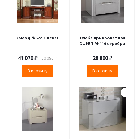
Комод №572-С пекан
Тумба прикроватная
DUPEN М-110 серебро
41 070
₽
28 800
₽
50 090
₽
В корзину
В корзину