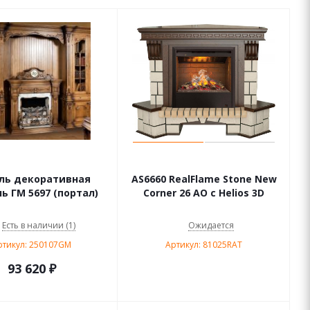
ль декоративная
AS6660 RealFlame Stone New
ь ГМ 5697 (портал)
Corner 26 AO с Helios 3D
Есть в наличии (1)
Ожидается
ртикул: 250107GM
Артикул: 81025RAT
93 620
₽