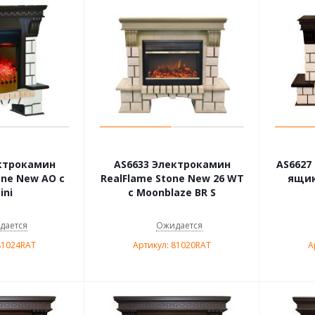
ктрокамин
AS6633 Электрокамин
AS6627
one New AO с
RealFlame Stone New 26 WT
ящик
ini
с Moonblaze BR S
дается
Ожидается
81024RAT
Артикул: 81020RAT
А