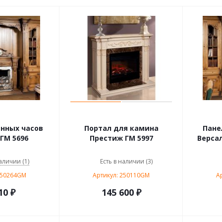
нных часов
Портал для камина
Пане
ГМ 5696
Престиж ГМ 5997
Версал
аличии (1)
Есть в наличии (3)
250264GM
Артикул: 250110GM
А
10
₽
145 600 ₽