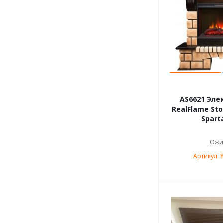
AS6621 Эле
RealFlame Sto
Sparta
Ожи
Артикул: 