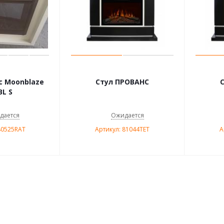
с Moonblaze
Стул ПРОВАНС
BL S
дается
Ожидается
80525RAT
Артикул: 81044TET
А