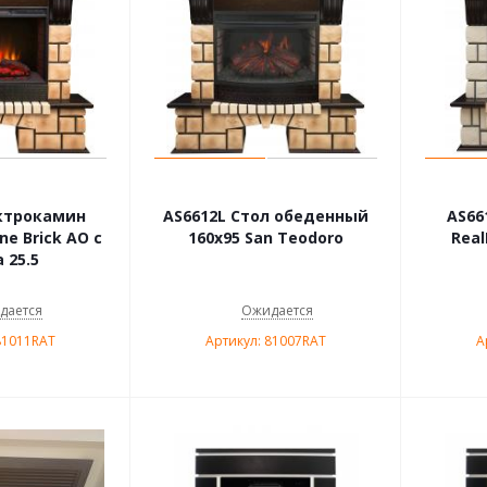
ктрокамин
AS6612L Стол обеденный
AS66
ne Brick AO с
160х95 San Teodoro
Real
 25.5
дается
Ожидается
81011RAT
Артикул: 81007RAT
А