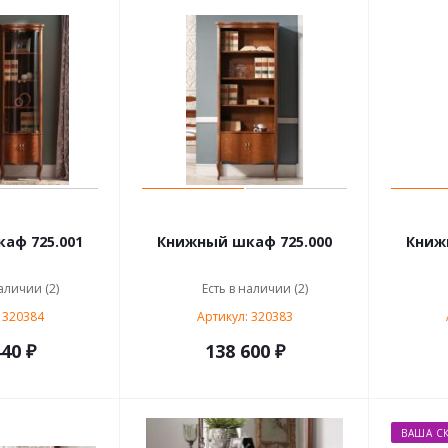
аф 725.001
Книжный шкаф 725.000
Книж
аличии (2)
Есть в наличии (2)
 320384
Артикул: 320383
40 ₽
138 600 ₽
ВАША СК