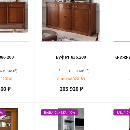
86.200
Буфет 836.200
Книжны
аличии (2)
Есть в наличии (2)
 320241
Артикул: 320153
60 ₽
205 920 ₽
0%
ВАША СКИДКА -10%
ВАША СК