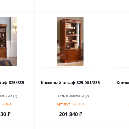
аф 825/835
Книжный шкаф 825.001/835
Книж
аличии (2)
Есть в наличии (2)
 320405
Артикул: 320404
30 ₽
201 840 ₽