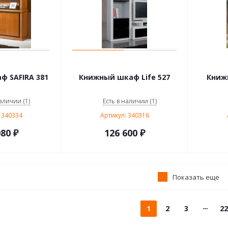
 SAFIRA 381
Книжный шкаф Life 527
Книж
аличии (1)
Есть в наличии (1)
 340334
Артикул: 340316
080
₽
126 600
₽
Показать еще
1
2
3
22