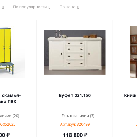
По популярности
По цене
+ скамья–
Буфет 231.150
Книж
ка ПВХ
аличии (20)
Есть в наличии (3)
05052025
Артикул: 320499
00
₽
118 800 ₽