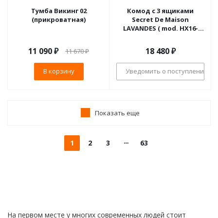
Тумба Викинг 02
Комод с 3 ящиками
(прикроватная)
Secret De Maison
LAVANDES ( mod. HX16-
010NS ) paulownia, мдф,
90x45x86см, butter white
11 090
₽
18 480
₽
11 670
₽
(слоновая кость)
В корзину
Уведомить о поступлении
Показать еще
1
2
3
63
На первом месте у многих современных людей стоит