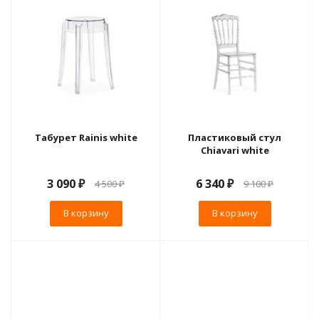
Табурет Rainis white
Пластиковый стул
Chiavari white
3 090
₽
6 340
₽
4 500
₽
9 100
₽
В корзину
В корзину