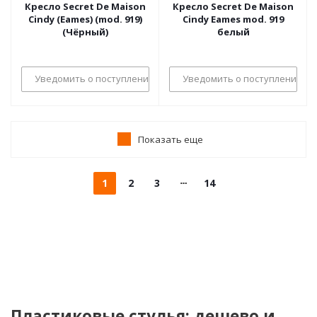
Кресло Secret De Maison
Кресло Secret De Maison
Cindy (Eames) (mod. 919)
Cindy Eames mod. 919
(Чёрный)
белый
Уведомить о поступлении
Уведомить о поступлении
Показать еще
1
2
3
14
Пластиковые стулья: дешево и