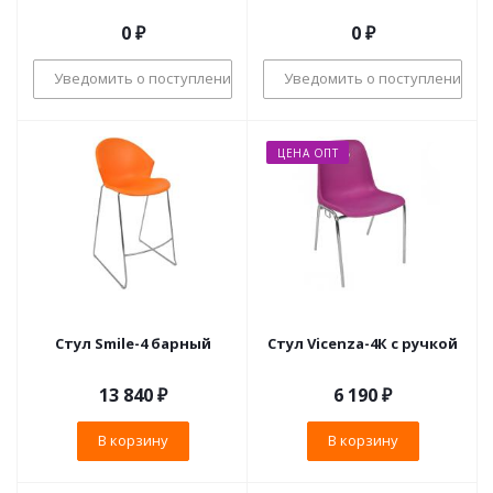
0 ₽
0 ₽
Уведомить о поступлении
Уведомить о поступлении
ЦЕНА ОПТ
Стул Smile-4 барный
Стул Vicenza-4К с ручкой
13 840
₽
6 190
₽
В корзину
В корзину