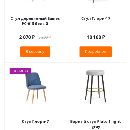
Стул деревянный Eames
Стул Глори-17
PC-015 белый
2 070
₽
10 160 ₽
3 200
₽
В корзину
Подробнее
НОВИНКА
Стул Глори-7
Барный стул Plato 1 light
gray