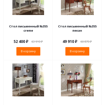
Стол письменный №355
Стол письменный №355
creme
пекан
52 400
₽
49 910
₽
63 910
₽
60 870
₽
В корзину
В корзину