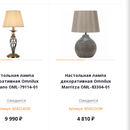
стольная лампа
Настольная лампа
ративная Omnilux
декоративная Omnilux
ano OML-79114-01
Marritza OML-83304-01
Ожидается
Ожидается
ртикул: 804224OM
Артикул: 804223OM
9 990
₽
4 810
₽