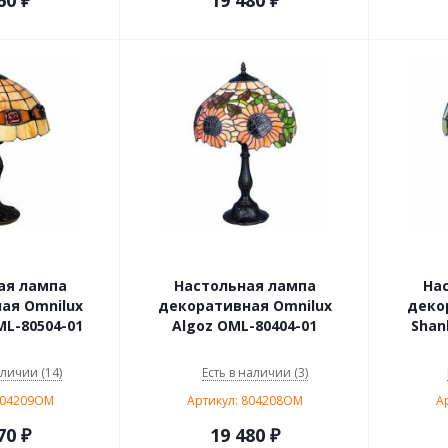
60
₽
19 480
₽
ая лампа
Настольная лампа
На
ая Omnilux
декоративная Omnilux
деко
L-80504-01
Algoz OML-80404-01
Shan
аличии (14)
Есть в наличии (3)
804209OM
Артикул: 804208OM
А
70
₽
19 480
₽