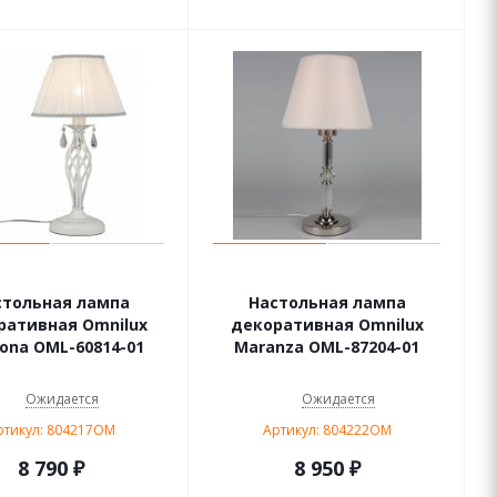
стольная лампа
Настольная лампа
ративная Omnilux
декоративная Omnilux
ona OML-60814-01
Maranza OML-87204-01
Ожидается
Ожидается
ртикул: 804217OM
Артикул: 804222OM
8 790
₽
8 950
₽