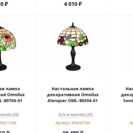
10
₽
4 010
₽
ая лампа
Настольная лампа
На
ая Omnilux
декоративная Omnilux
деко
L-80704-01
Alenquer OML-80304-01
Sond
аличии (20)
Есть в наличии (20)
804211OM
Артикул: 804207OM
А