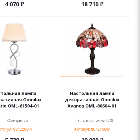
4 070
₽
18 710
₽
стольная лампа
Настольная лампа
ративная Omnilux
декоративная Omnilux
rio OML-61504-01
Avanca OML-80604-01
Ожидается
Есть в наличии (20)
ртикул: 804229OM
Артикул: 804210OM