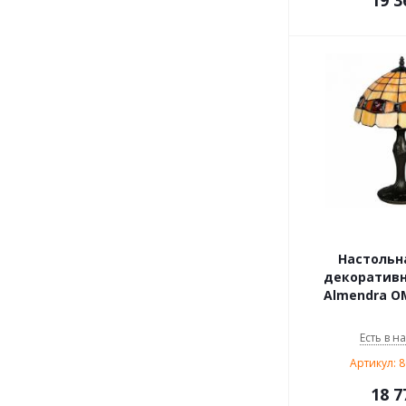
19 3
Настольн
декоративн
Almendra OM
Есть в н
Артикул: 
18 7