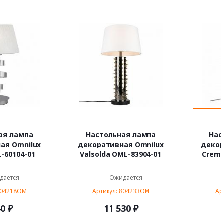
ая лампа
Настольная лампа
На
ая Omnilux
декоративная Omnilux
деко
-60104-01
Valsolda OML-83904-01
Crem
дается
Ожидается
804218OM
Артикул: 804233OM
А
40
₽
11 530
₽