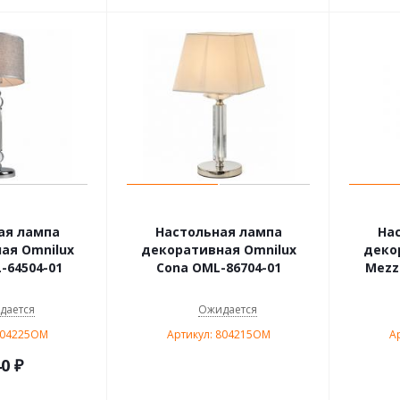
ая лампа
Настольная лампа
На
ая Omnilux
декоративная Omnilux
деко
-64504-01
Cona OML-86704-01
Mezz
дается
Ожидается
804225OM
Артикул: 804215OM
А
40
₽