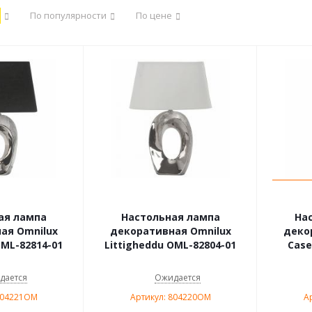
По популярности
По цене
ая лампа
Настольная лампа
На
ая Omnilux
декоративная Omnilux
деко
OML-82814-01
Littigheddu OML-82804-01
Case
дается
Ожидается
804221OM
Артикул: 804220OM
А