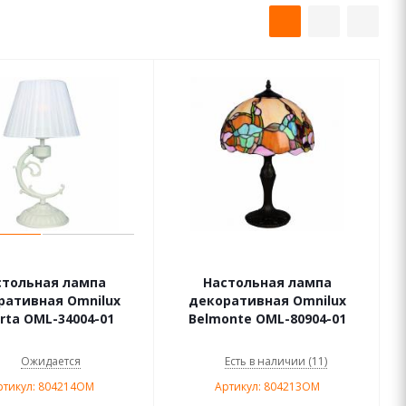
стольная лампа
Настольная лампа
ративная Omnilux
декоративная Omnilux
rta OML-34004-01
Belmonte OML-80904-01
Ожидается
Есть в наличии (11)
ртикул: 804214OM
Артикул: 804213OM