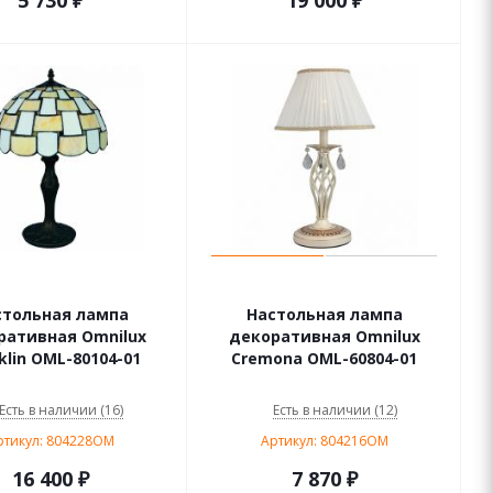
5 730
₽
19 000
₽
стольная лампа
Настольная лампа
ративная Omnilux
декоративная Omnilux
klin OML-80104-01
Cremona OML-60804-01
Есть в наличии (16)
Есть в наличии (12)
ртикул: 804228OM
Артикул: 804216OM
16 400
₽
7 870
₽