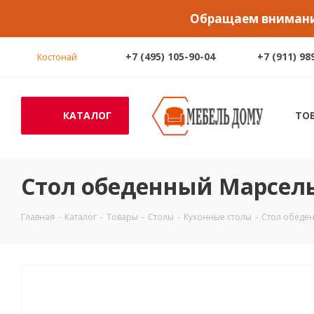
Обращаем внимание
+7 (495) 105-90-04
+7 (911) 98
Костонай
КАТАЛОГ
ТО
Стол обеденный Марсель
Главная
-
Каталог
-
Товары
-
Столы
-
Кухонные столы
-
Стол обеден