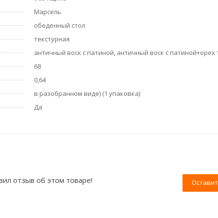
Марсель
обеденный стол
текстурная
античный воск с патиной, античный воск с патиной+орех
68
0,64
в разобранном виде) (1 упаковка)
Да
вил отзыв об этом товаре!
Оставит