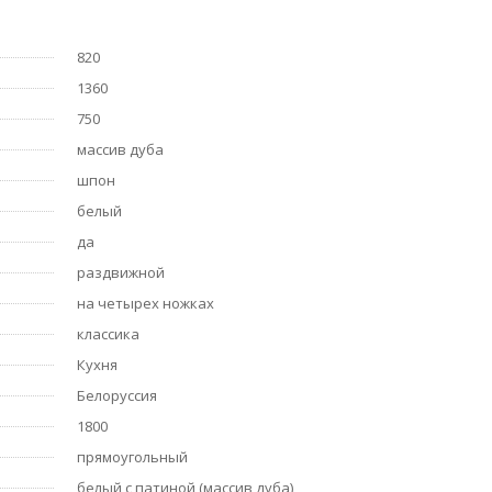
820
1360
750
массив дуба
шпон
белый
да
раздвижной
на четырех ножках
классика
Кухня
Белоруссия
1800
прямоугольный
белый с патиной (массив дуба)