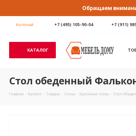
Обращаем внимание
+7 (495) 105-90-04
+7 (911) 98
Костонай
КАТАЛОГ
ТО
Стол обеденный Фалькон
Главная
-
Каталог
-
Товары
-
Столы
-
Кухонные столы
-
Стол обеден