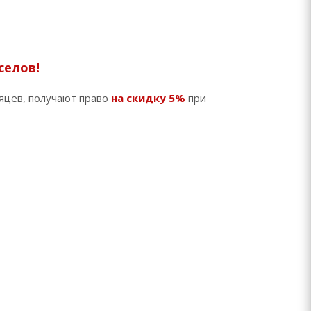
селов!
яцев, получают право
на скидку 5%
при